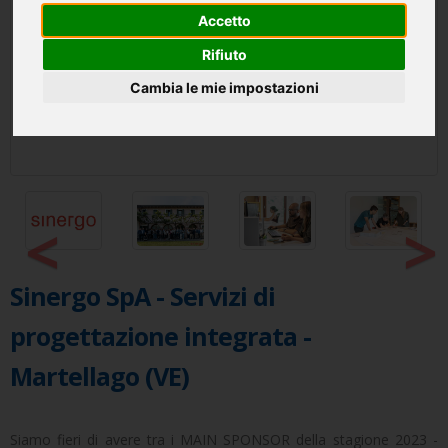
Accetto
Rifiuto
Cambia le mie impostazioni
<
>
Sinergo SpA - Servizi di
progettazione integrata -
Martellago (VE)
Siamo fieri di avere tra i MAIN SPONSOR della stagione 2023 -